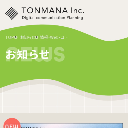
TOP
お知らせ
情報・Web・コンピュータ
NEWS
お知らせ
ブログ
26.07.29
【8月開催】無料セミナーで学べる採用
導線とは？応募が増えない原因と改善
の型
柱山 和慶
WEB MARKETER
NEW