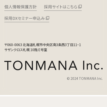
導線とは？応募が増えない原因と改善
個人情報保護方針
採用サイトはこちら
の型
柱山 和慶
採用DXセミナー申込み
WEB MARKETER
〒060-0063 北海道札幌市中央区南3条西3丁目11−1
サザンクロス札幌 10階 E号室
© 2024 TONMANA Inc.