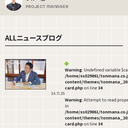
PROJECT MANAGER
ALL
ニュース
ブログ
Warning
: Undefined variable $c
/home/xs029861/tonmana.co.j
content/themes/tonmana_2024
card.php
on line
34
24.11.25
Warning
: Attempt to read prop
in
/home/xs029861/tonmana.co.j
content/themes/tonmana_2024
ブログ
26.06.15
card.php
on line
34