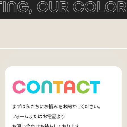
C
O
N
T
A
C
T
ブログ
24.06.12
YouTube,Instagram,TikTokのアルゴ
リズムについて簡単にご紹介！
まずは私たちにお悩みをお聞かせください。
フォームまたはお電話より
橘田 菜穂香
お問い合わせお待ちしております。
ACCOUNT PLANNER