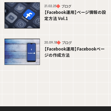
ブログ
21.02.25
【Facebook運用】ページ情報の設
定方法 Vol.1
ブログ
20.09.18
ブログ
25.08.25
【Facebook運用】Facebookペー
学生の成長を間近で実感！専門学校で
ジの作成方法
の授業レポート【アプリケーション演習
編】
髙橋 可奈子
BUSINESS PLANNER