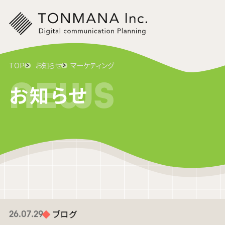
TOP
お知らせ
マーケティング
NEWS
お知らせ
ブログ
26.07.29
【8月開催】無料セミナーで学べる採用
導線とは？応募が増えない原因と改善
の型
柱山 和慶
WEB MARKETER
NEW