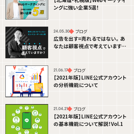
ングに強い企業5選！
ブログ
25.12.16
ブログ
24.05.30
【広報担当者必見】縦型動画広告はなぜ
広告を出す=売れるではない。あ
今、選ばれるのか？効果・事例・成功の
なたは顧客視点で考えています
か？
ポイントを解説！
渡辺 るみな
DESIGNER
ブログ
21.06.17
【2021年版】LINE公式アカウント
の分析機能について
ブログ
21.04.21
【2021年版】LINE公式アカウント
の基本機能について解説！Vol.1