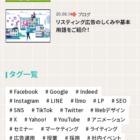
ブログ
20.08.14
リスティング広告のしくみや基本
用語をご紹介！
ブログ
25.08.25
学生の成長を間近で実感！専門学校で
タグ一覧
の授業レポート【アプリケーション演習
編】
# Facebook
# Google
# Indeed
髙橋 可奈子
# Instagram
# LINE
# llmo
# LP
# SEO
BUSINESS PLANNER
# SNS
# TikTok
# Twitter
# Webデザイン
# X
# Yahoo!
# YouTube
# アニメーション
# セミナー
# マーケティング
# ライティング
# 広告運用
# 授業
# 採用
# 社内イベント