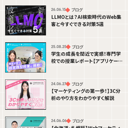
LLMOとは？AI検索時代のWeb集客と
ブログ
26.06.15
今すぐできる対策5選
LLMOとは？AI検索時代のWeb集
客と今すぐできる対策5選
小林 稜
PROJECT MANAGER
ブログ
25.08.25
学生の成長を間近で実感！専門学
校での授業レポート【アプリケーシ
ョン演習編】
ブログ
24.06.27
【マーケティングの第一歩！】3C分
析のやり方をわかりやすく解説
ブログ
24.06.06
【北海道・札幌版】Webマーケティ