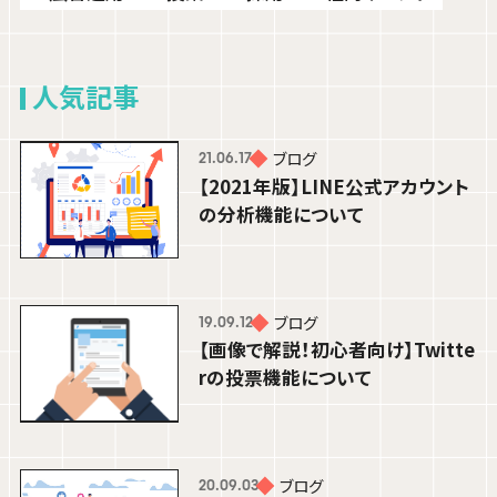
人気記事
ブログ
21.06.17
【2021年版】LINE公式アカウント
の分析機能について
ブログ
ブログ
24.06.12
19.09.12
【画像で解説！初心者向け】Twitte
YouTube,Instagram,TikTokのアルゴ
rの投票機能について
リズムについて簡単にご紹介！
橘田 菜穂香
ブログ
20.09.03
ACCOUNT PLANNER